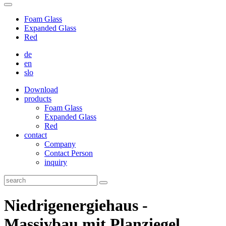
Foam Glass
Expanded Glass
Red
de
en
slo
Download
products
Foam Glass
Expanded Glass
Red
contact
Company
Contact Person
inquiry
Niedrigenergiehaus -
Massivbau mit Planziegel