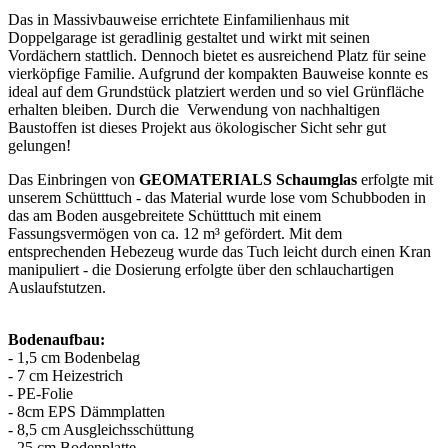
Das in Massivbauweise errichtete Einfamilienhaus mit
Doppelgarage ist geradlinig gestaltet und wirkt mit seinen
Vordächern stattlich. Dennoch bietet es ausreichend Platz für seine
vierköpfige Familie. Aufgrund der kompakten Bauweise konnte es
ideal auf dem Grundstück platziert werden und so viel Grünfläche
erhalten bleiben. Durch die Verwendung von nachhaltigen
Baustoffen ist dieses Projekt aus ökologischer Sicht sehr gut
gelungen!
Das Einbringen von
GEOMATERIALS Schaumglas
erfolgte mit
unserem Schütttuch - das Material wurde lose vom Schubboden in
das am Boden ausgebreitete Schütttuch mit einem
Fassungsvermögen von ca. 12 m³ gefördert. Mit dem
entsprechenden Hebezeug wurde das Tuch leicht durch einen Kran
manipuliert - die Dosierung erfolgte über den schlauchartigen
Auslaufstutzen.
Bodenaufbau:
- 1,5 cm Bodenbelag
- 7 cm Heizestrich
- PE-Folie
- 8cm EPS Dämmplatten
- 8,5 cm Ausgleichsschüttung
- 25 cm Bodenplatte