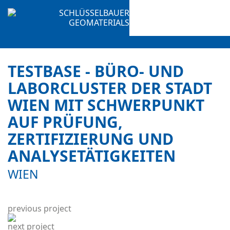
DE
EN
SLO
DOWNLOAD
TESTBASE - BÜRO- UND
PRODUCTS
LABORCLUSTER DER STADT
FOAM
WIEN MIT SCHWERPUNKT
GLASS
EXPANDED
AUF PRÜFUNG,
GLASS
ZERTIFIZIERUNG UND
RED
ANALYSETÄTIGKEITEN
CONTACT
WIEN
COMPANY
CONTACT
PERSON
previous project
INQUIRY
next project