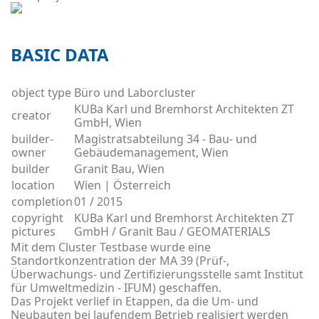
FOAM GLASS
EXPANDED GLASS
BASIC DATA
RED
object type
Büro und Laborcluster
KUBa Karl und Bremhorst Architekten ZT
creator
GmbH, Wien
builder-
Magistratsabteilung 34 - Bau- und
owner
Gebäudemanagement, Wien
builder
Granit Bau, Wien
location
Wien | Österreich
completion
01 / 2015
copyright
KUBa Karl und Bremhorst Architekten ZT
pictures
GmbH / Granit Bau / GEOMATERIALS
Mit dem Cluster Testbase wurde eine
Standortkonzentration der MA 39 (Prüf-,
Überwachungs- und Zertifizierungsstelle samt Institut
für Umweltmedizin - IFUM) geschaffen.
Das Projekt verlief in Etappen, da die Um- und
Neubauten bei laufendem Betrieb realisiert werden