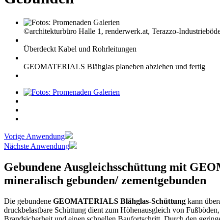
©architekturbüro Halle 1, renderwerk.at, Terazzo-Indust
Überdeckt Kabel und Rohrleitungen
GEOMATERIALS Blähglas planeben abziehen und fertig
Vorige Anwendung
Nächste Anwendung
Gebundene Ausgleichsschüttung mit
mineralisch gebunden/ zementgebunden
Die gebundene
GEOMATERIALS Blähglas-Schüttung
kann übera
druckbelastbare Schüttung dient zum Höhenausgleich von Fußböden, 
Brandsicherheit und einen schnellen Baufortschritt. Durch den geringe