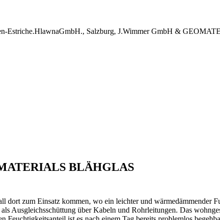
rieböden-Estriche.HlawnaGmbH., Salzburg, J.Wimmer GmbH & GEOMA
 GEOMATERIALS BLÄHGLAS
ll dort zum Einsatz kommen, wo ein leichter und wärmedämmender Fußb
als Ausgleichsschüttung über Kabeln und Rohrleitungen. Das wohngesu
n Feuchtigkeitsanteil ist es nach einem Tag bereits problemlos begehba