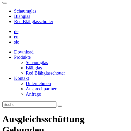
Schaumglas
Blähglas
Red Blähglasschotter
de
en
slo
Download
Produkte
Schaumglas
Blähglas
Red Blähglasschotter
Kontakt
Unternehmen
Ansprechpartner
Anfrage
Ausgleichsschüttung
Gebunden